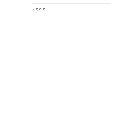
S.S.S.
n