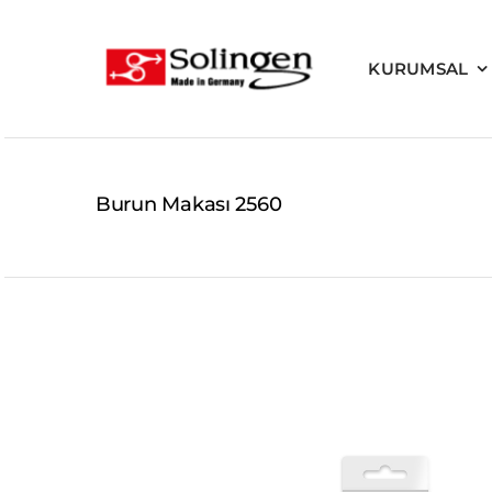
Skip
to
KURUMSAL
content
Burun Makası 2560