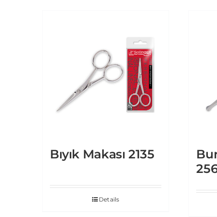
Bıyık Makası 2135
Bu
25
Details