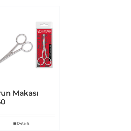
run Makası
60
Details