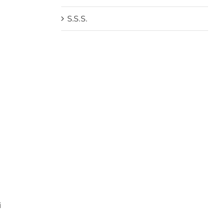
S.S.S.
i