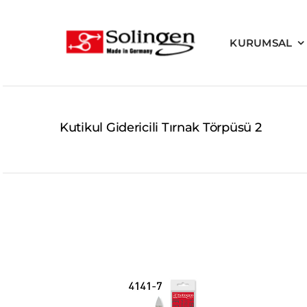
Skip
to
KURUMSAL
content
Kutikul Gidericili Tırnak Törpüsü 2