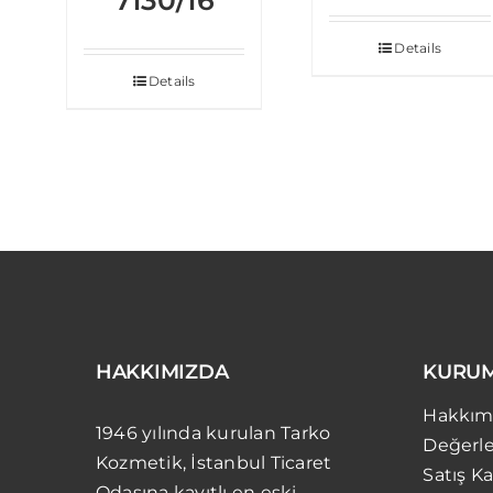
Details
Details
HAKKIMIZDA
KURU
Hakkım
1946 yılında kurulan Tarko
Değerle
Kozmetik, İstanbul Ticaret
Satış Ka
Odasına kayıtlı en eski