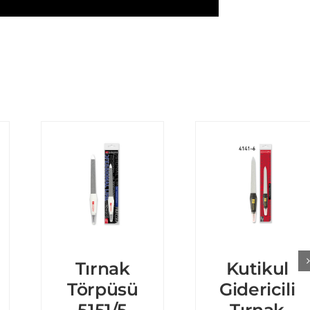
Tırnak
Kutikul
Törpüsü
Gidericili
5151/5
Tırnak