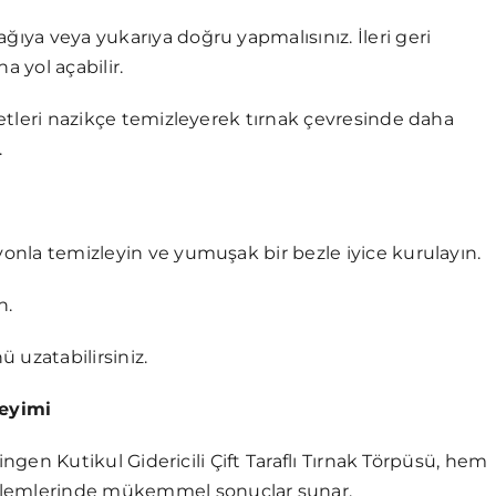
ğıya veya yukarıya doğru yapmalısınız. İleri geri
a yol açabilir.
a etleri nazikçe temizleyerek tırnak çevresinde daha
.
yonla temizleyin ve yumuşak bir bezle iyice kurulayın.
n.
 uzatabilirsiniz.
neyimi
olingen Kutikul Gidericili Çift Taraflı Tırnak Törpüsü, hem
işlemlerinde mükemmel sonuçlar sunar.