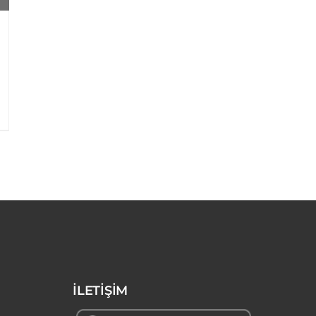
Tırnak
Tırnak
Makası 314
Makası 312
Inox
Details
Details
İLETİŞİM