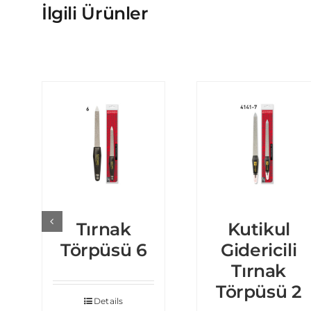
İlgili Ürünler
Tırnak
Kutikul
Törpüsü 6
Gidericili
Tırnak
Törpüsü 2
Details