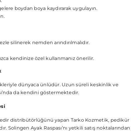
.
lgelere boydan boya kaydırarak uygulayın.
n.
zle silinerek nemden arındırılmalıdır.
ızca kendinize özel kullanmanız önerilir.
k
likleriyle dünyaca ünlüdür. Uzun süreli keskinlik ve
sı’nda da kendini göstermektedir.
si
üredir distribütörlüğünü yapan Tarko Kozmetik, pedikür
dır. Solingen Ayak Raspası’nı yetkili satış noktalarından