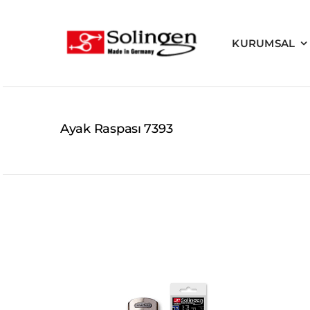
Skip
to
KURUMSAL
content
Ayak Raspası 7393