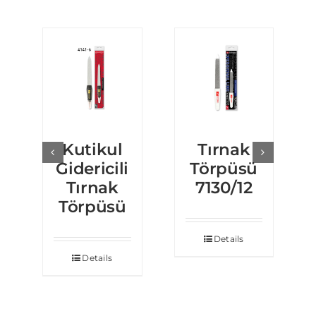
Kutikul
Tırnak
Gidericili
Törpüsü
Tırnak
7130/12
Törpüsü
Details
Details