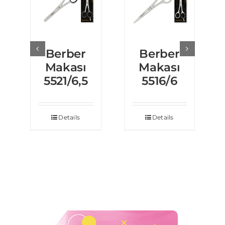
Berber
Berber
Makası
Makası
5521/6,5
5516/6
Details
Details