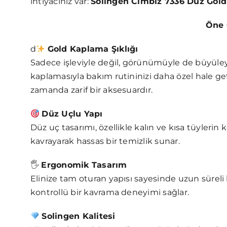
ihtiyacınız var:
Solingen Cımbız 7336 Düz Gold
Öne Çıkan Özell
d
Gold Kaplama Şıklığı
Sadece işleviyle değil, görünümüyle de büyüley
kaplamasıyla bakım rutininizi daha özel hale get
zamanda zarif bir aksesuardır.
Düz Uçlu Yapı
Düz uç tasarımı, özellikle kalın ve kısa tüylerin
kavrayarak hassas bir temizlik sunar.
🖐️
Ergonomik Tasarım
Elinize tam oturan yapısı sayesinde uzun süreli
kontrollü bir kavrama deneyimi sağlar.
Solingen Kalitesi