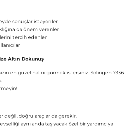
yde sonuçlar isteyenler
klığına da önem verenler
erini tercih edenler
lanıcılar
nize Altın Dokunuş
ızın en güzel halini görmek istersiniz. Solingen 7336
.
ermeyin!
 değil, doğru araçlar da gerekir.
şlevselliği aynı anda taşıyacak özel bir yardımcıya