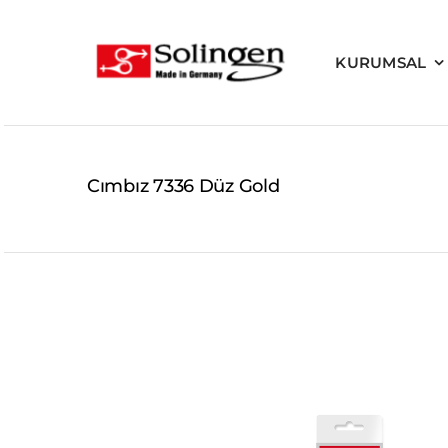
Skip
to
KURUMSAL
content
Cımbız 7336 Düz Gold