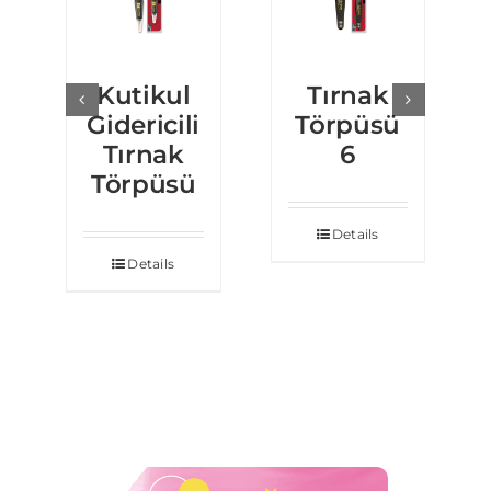
Kutikul
Tırnak
Gidericili
Törpüsü
Tırnak
6
Törpüsü
Details
Details